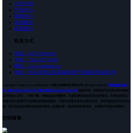
公司介绍
产品中心
新闻中心
在线留言
联系我们
联系方式
电话：0472-3659333
手机：150-2477-6189
网址：www.nmlinde.cn
地址：包头市青山区装备制造产业园区同业路5号
Copyright © http://www.nmlinde.cn/ 内蒙古林德科技有限公司 All rights reserved
网站地图
备案
号：蒙ICP备2021000525号
蒙公网安备15020402000227号
版权声明：本网站所刊内容未经本网站
及作者本人许可， 不得下载、转载或建立镜像等，违者本网站将追究其法律责任。本网站所用文
字图片部分来源于公共网络或者素材网站，凡图文未署名者均为原始状况，但作者发现后可告知认
领，我们仍会及时署名或依照作者本人意愿处理，如未及时联系本站，本网站不承担任何责任。
扫码查看