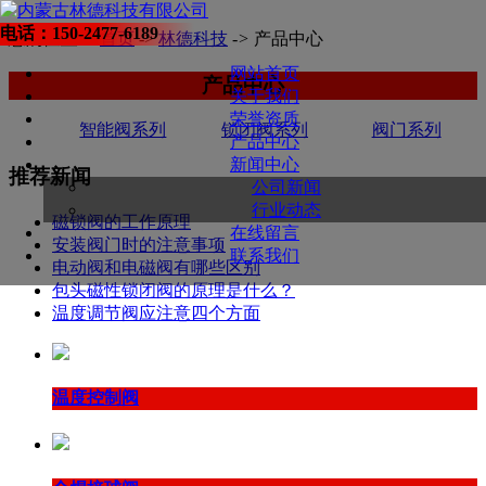
电话：150-2477-6189
您的位置：
首页
->
林德科技
->
产品中心
网站首页
产品中心
关于我们
荣誉资质
智能阀系列
锁闭阀系列
阀门系列
产品中心
新闻中心
推荐新闻
公司新闻
行业动态
磁锁阀的工作原理
在线留言
安装阀门时的注意事项
联系我们
电动阀和电磁阀有哪些区别
包头磁性锁闭阀的原理是什么？
温度调节阀应注意四个方面
温度控制阀