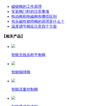
磁锁阀的工作原理
安装阀门时的注意事项
电动阀和电磁阀有哪些区别
包头磁性锁闭阀的原理是什么？
温度调节阀应注意四个方面
【相关产品】
智能无线远程平衡阀
智能铜球阀
智能流量控制阀